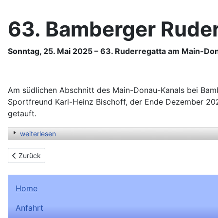
63. Bamberger Ruder
Sonntag, 25. Mai 2025 – 63. Ruderregatta am Main-Do
Am südlichen Abschnitt des Main-Donau-Kanals bei Bamb
Sportfreund Karl-Heinz Bischoff, der Ende Dezember 20
getauft.
weiterlesen
Previous article: Ergo-Wettkampf Roßleben
Zurück
Home
Anfahrt