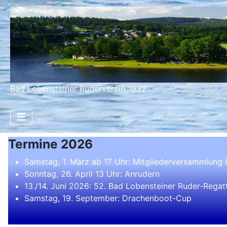
Bad Lobensteiner Ruderverein 1932
Termine 2026
Samstag, 1. März ab 17 Uhr: Mitgliederversammlung
Sonntag, 26. April 13 Uhr: Anrudern
13./14. Juni 2026: 52. Bad Lobensteiner Ruder-Regat
Samstag, 19. September: Drachenboot-Cup