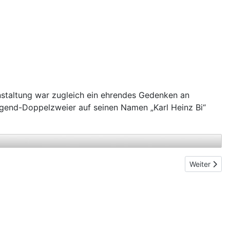
nstaltung war zugleich ein ehrendes Gedenken an
ugend-Doppelzweier auf seinen Namen „Karl Heinz Bi“
Next articl
Weiter