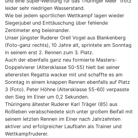
und eine Super-Werbung für das Thüringer Meer“ trotz
leider sehr niedrigen Wasserstand.
Wie bei jedem sportlichen Wettkampf lagen wieder
Siegerjubel und Enttäuschung über fehlende
Zentimeter eng beieinander.
Unser jüngster Ruderer Orell Vogel aus Blankenberg
(Foto-ganz rechts), 10 Jahre alt, sprintete am Sonntag
in seinem erst 2. Rennen zum 3. Platz.
Auch der ebenfalls ganz neu formierte Masters-
Doppelvierer (Altersklasse 50-55) hielt bei seiner
allerersten Regatta wacker mit und schaffte es am
Sonntag in einem knappen Rennen ebenfalls auf Platz
3 (Foto). Peter Höhne (Altersklasse 55-60) verpasste
den Sieg im Einer um 0,2 Sekunden.
Thüringens ältester Ruderer Karl Träger (85) aus
Roßleben verabschiedete sich unter großem Beifall mit
seinem letzten Rennen im Einer nach Jahrzehnten
aktiver und erfolgreicher Laufbahn als Trainer und
Wettkampfruderer.