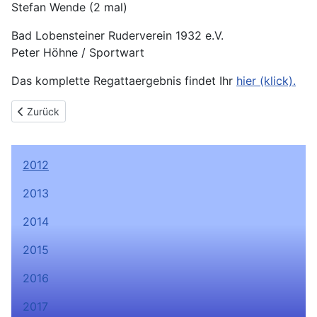
Stefan Wende (2 mal)
Bad Lobensteiner Ruderverein 1932 e.V.
Peter Höhne / Sportwart
Das komplette Regattaergebnis findet Ihr
hier (klick).
Previous article: Galerie vom Sonntag der 47. Bad Lobensteiner
Zurück
2012
2013
2014
2015
2016
2017