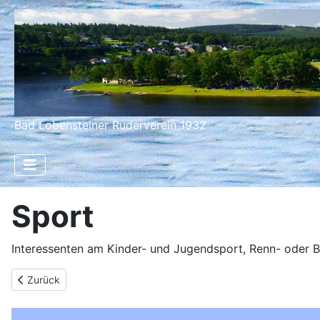
Bad Lobensteiner Ruderverein 1932
Sport
Interessenten am Kinder- und Jugendsport, Renn- oder B
Previous article: Reservierungen Bootshaus
Zurück