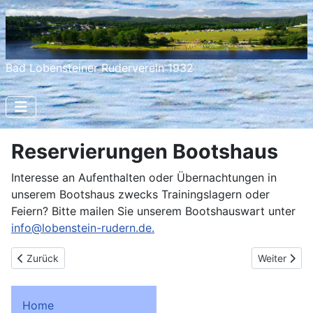
Bad Lobensteiner Ruderverein 1932
Reservierungen Bootshaus
Interesse an Aufenthalten oder Übernachtungen in
unserem Bootshaus zwecks Trainingslagern oder
Feiern? Bitte mailen Sie unserem Bootshauswart unter
info@lobenstein-rudern.de
.
Previous article: Regatta-Team
Next article
Zurück
Weiter
Home