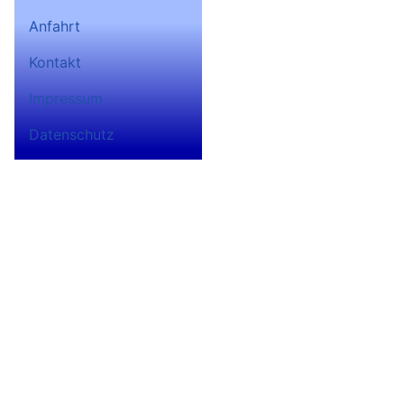
Anfahrt
Bad Lobensteiner
Kontakt
Ruderverein 1932 e.V. auf
Facebook
Impressum
Datenschutz