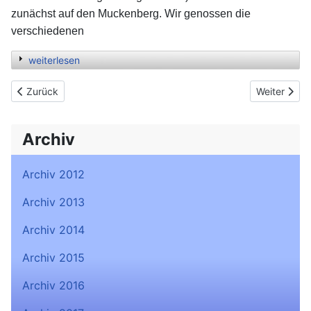
zunächst auf den Muckenberg. Wir genossen die
verschiedenen
weiterlesen
Previous article: Adventswochenende Rabenberg (Dez. 2014)
Next article
Zurück
Weiter
Archiv
Archiv 2012
Archiv 2013
Archiv 2014
Archiv 2015
Archiv 2016