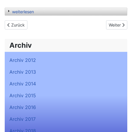
weiterlesen
Previous article: Herbst-Arbeitseinsatz (18. Okt. 2014)
Next articl
Zurück
Weiter
Archiv
Archiv 2012
Archiv 2013
Archiv 2014
Archiv 2015
Archiv 2016
Archiv 2017
Archiv 2018