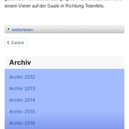
einem Vierer auf der Saale in Richtung Totenfels.
weiterlesen
Previous article: Frühjahrswanderung (01. Mai 2014)
Zurück
Archiv
Archiv 2012
Archiv 2013
Archiv 2014
Archiv 2015
Archiv 2016