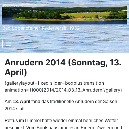
Bad Lobensteiner Ruderverein 1932
Anrudern 2014 (Sonntag, 13.
April)
{gallerylayout=fixed slider=boxplus.transition
animation=11000}2014/2014_03_13_Anrudern{/gallery}
Am
13. April
fand das traditionelle Anrudern der Saison
2014 statt.
Petrus im
Himmel hatte wieder einmal herrliches Wetter
geschickt. Vom Bootshaus ging es in Einern, Zweiern und