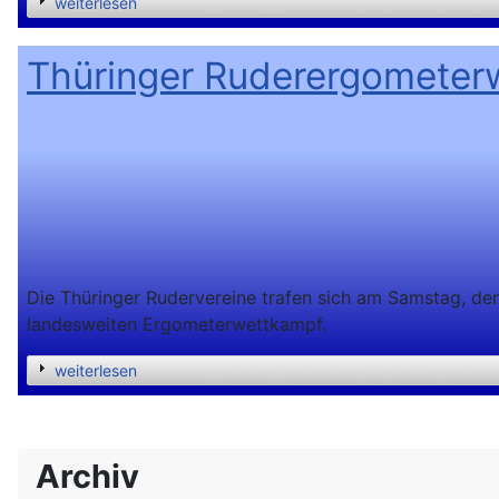
weiterlesen
Thüringer Ruderergometerw
Die Thüringer Rudervereine trafen sich am Samstag, den
landesweiten Ergometerwettkampf.
weiterlesen
Archiv