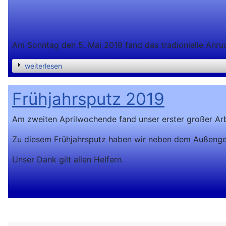
Am Sonntag den 5. Mai 2019 fand das tradionielle Anrude
weiterlesen
Frühjahrsputz 2019
Am zweiten Aprilwochende fand unser erster großer Arbe
Zu diesem Frühjahrsputz haben wir neben dem Außengel
Unser Dank gilt allen Helfern.