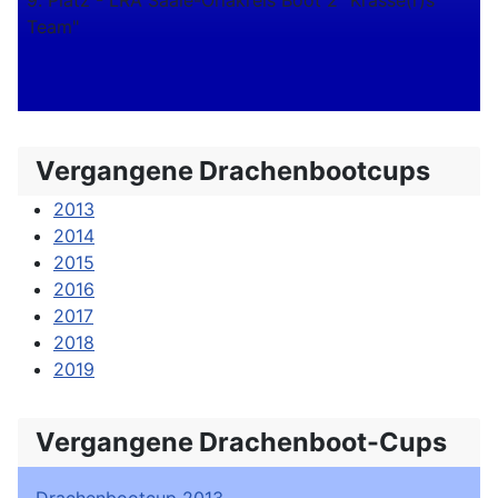
9. Platz - LRA Saale-Orlakreis Boot 2 "Krasse(r)s
Team"
Vergangene Drachenbootcups
2013
2014
2015
2016
2017
2018
2019
Vergangene Drachenboot-Cups